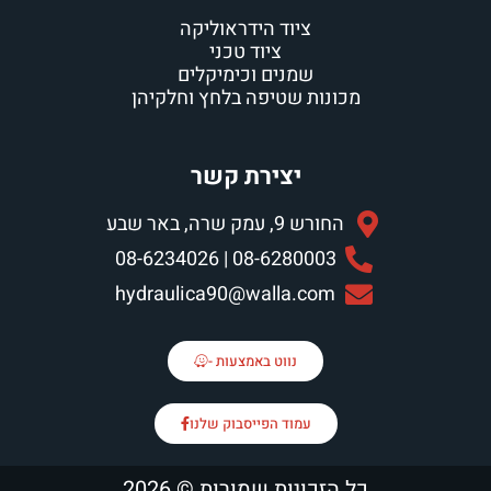
ציוד הידראוליקה
ציוד טכני
מנים וכימיקלים
 שטיפה בלחץ וחלקיהן
יצירת קשר
ה, באר שבע
08-6280003 | 08-6
hydraulica90@walla.
נווט באמצעות -
עמוד הפייסבוק שלנו
יות שמורות © 2026