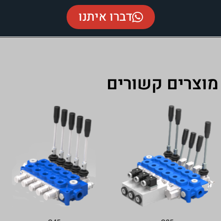
דברו איתנו
רים