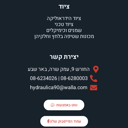
ציוד
ציוד הידראוליקה
ציוד טכני
מנים וכימיקלים
 שטיפה בלחץ וחלקיהן
יצירת קשר
רה, באר שבע
08-6280003 | 08-6
hydraulica90@walla.
נווט באמצעות -
עמוד הפייסבוק שלנו