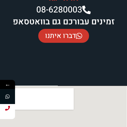
08-6280003​
זמינים עבורכם גם בוואטסאפ
דברו איתנו
←
חייג עכשיו!