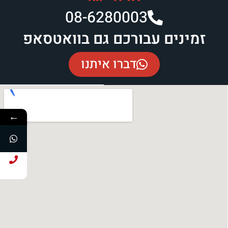
08-6280003​
זמינים עבורכם גם בוואטסאפ
דברו איתנו
←
חייג עכשיו!