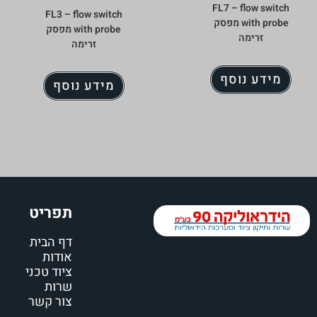
FL7 – flow switch
FL3 – flow switch
with probe מפסק
with probe מפסק
זרימה
זרימה
מידע נוסף
מידע נוסף
תפריט
דף הבית
אודות
ציוד טכני
שרות
צור קשר