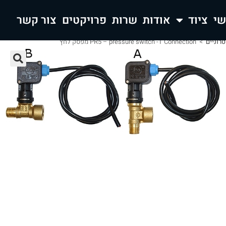
ציוד
אודות
שרות
פרויקטים
צור קשר
רוניים
>
PR5 – pressure switch -T Connection מפסק לחץ