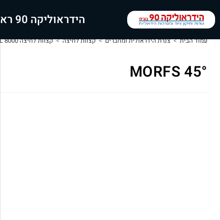
הידראוליקה 90 ראשי
עמוד הבית
>
צנרת הידראולית ומחברים
>
קצוות לחיצה
>
קצוות לחיצה IL 8000 מותגים: LARGA,VOSS
°MORFS 45