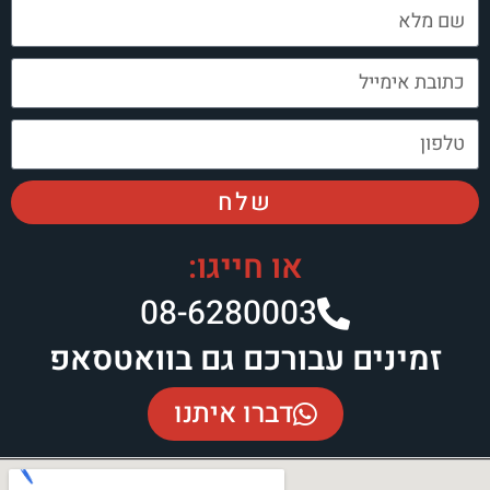
שלח
או חייגו:
08-6280003​
זמינים עבורכם גם בוואטסאפ
דברו איתנו