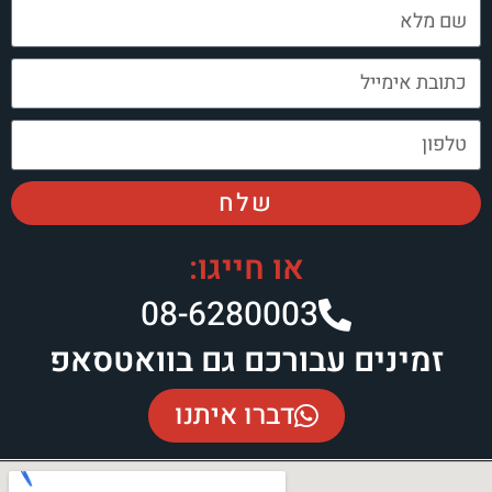
שלח
או חייגו:
08-6280003​
זמינים עבורכם גם בוואטסאפ
דברו איתנו