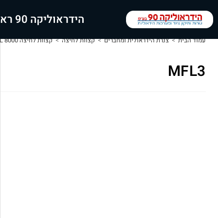
הידראוליקה 90 ראשי
עמוד הבית
>
צנרת הידראולית ומחברים
>
קצוות לחיצה
>
קצוות לחיצה IL 8000 מותגים: LARGA,VOSS
MFL3