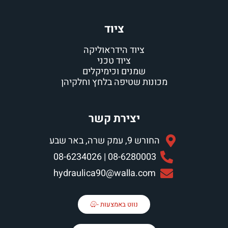
ציוד
ציוד הידראוליקה
ציוד טכני
שמנים וכימיקלים
ות שטיפה בלחץ וחלקיהן
יצירת קשר
, עמק שרה, באר שבע
08-6280003 | 08-62340
hydraulica90@walla.co
נווט באמצעות -