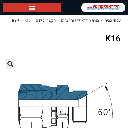
הידראוליקה 90 ראשי
עמוד הבית
>
צנרת הידראולית ומחברים
>
מקשרי פלדה
>
K16
>
BSP
K16