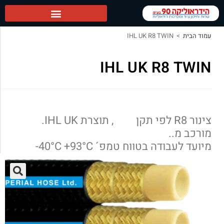
הידראוליקה 90 ראשי
עמוד הבית
>
IHL UK R8 TWIN
IHL UK R8 TWIN
צינור R8 לפי תקן , תוצרת IHL UK.
מורכב מ..
מיועד לעבודה בטווח טמפ´ 40°C +93°C-