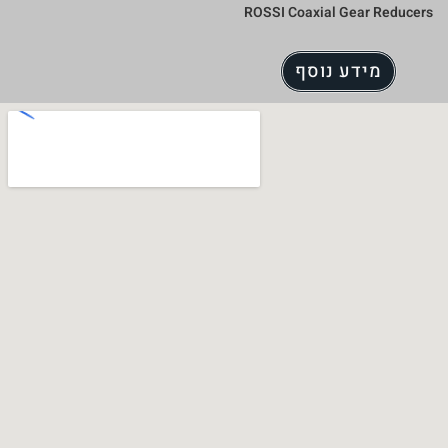
ROSSI Coax
סף