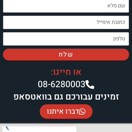
שלח
או חייגו:
08-6280003​
זמינים עבורכם גם בוואטסאפ
דברו איתנו