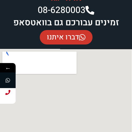
08-6280003​
זמינים עבורכם גם בוואטסאפ
דברו איתנו
←
חייג עכשיו!