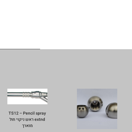
TS12 – Pencil spray
extnd ראש ניקוי חול
מוארך