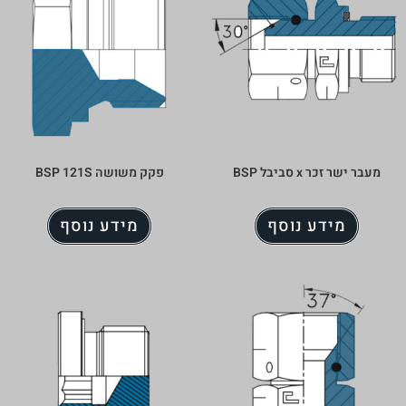
מעבר ישר זכר x סביבל BSP
פקק משושה BSP 121S
מידע נוסף
מידע נוסף