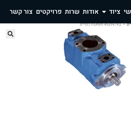
ציוד
אודות
שרות
פרויקטים
צור קשר
ים
>
4535V/VQ משאבת כנפיים