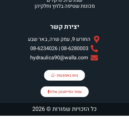
שמנים וכימיקלים
ת שטיפה בלחץ וחלקיהן
יצירת קשר
 שרה, באר שבע
08-6280003 | 08-62
hydraulica90@walla.c
נווט באמצעות -
עמוד הפייסבוק שלנו
יות שמורות © 2026