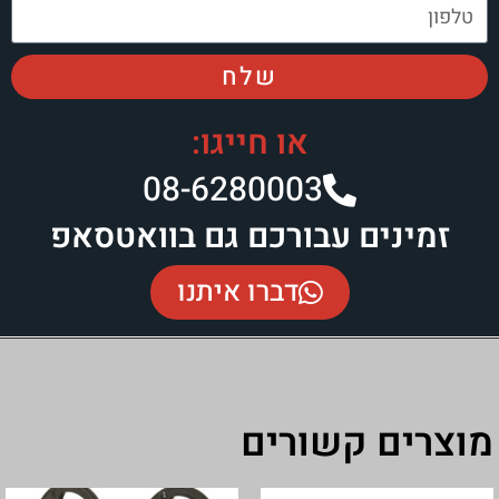
שלח
או חייגו:
08-6280003​
בורכם גם בוואטסאפ
דברו איתנו
ורים