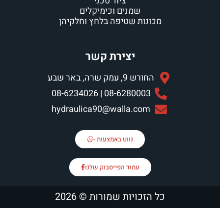
ציוד טכני
שמנים וכימיקלים
ת שטיפה בלחץ וחלקיהן
יצירת קשר
 שרה, באר שבע
08-6280003 | 08-62
hydraulica90@walla.c
נווט באמצעות -
עמוד הפייסבוק שלנו
יות שמורות © 2026