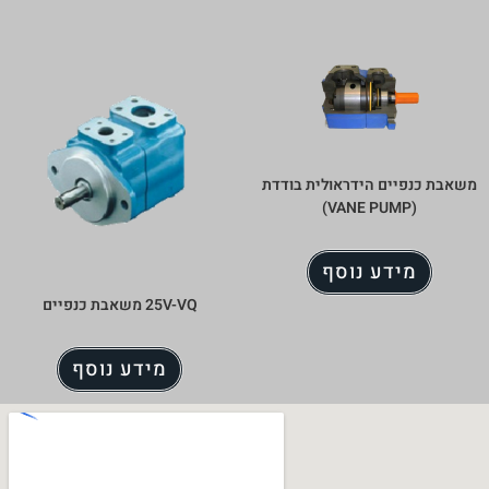
 בודדת
25V-VQ משאבת כנפיים
מידע נוסף