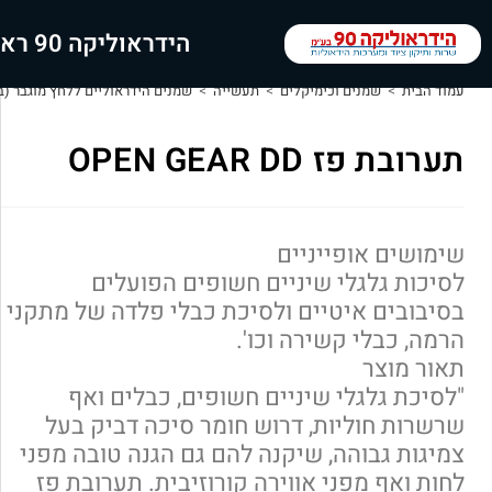
הידראוליקה 90 ראשי
עמוד הבית
>
שמנים וכימיקלים
>
תעשייה
>
שמנים הידראוליים ללחץ מוגבר (בבסי
תערובת פז OPEN GEAR DD
שימושים אופייניים
לסיכות גלגלי שיניים חשופים הפועלים
בסיבובים איטיים ולסיכת כבלי פלדה של מתקני
הרמה, כבלי קשירה וכו'.
תאור מוצר
"לסיכת גלגלי שיניים חשופים, כבלים ואף
שרשרות חוליות, דרוש חומר סיכה דביק בעל
צמיגות גבוהה, שיקנה להם גם הגנה טובה מפני
לחות ואף מפני אווירה קורוזיבית. תערובת פז