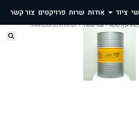
ציוד
אודות
שרות
פרויקטים
צור קשר
ס אבץ) HLPD
>
שמני ממסרה
>
תערובת פז OPEN GEAR DD