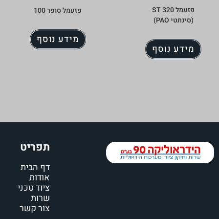
פזעמל ST 320
פזעמל סופר 100
(סינתטי PAO)
מידע נוסף
מידע נוסף
תפריט
דף הבית
אודות
ציוד טכני
שרות
צור קשר