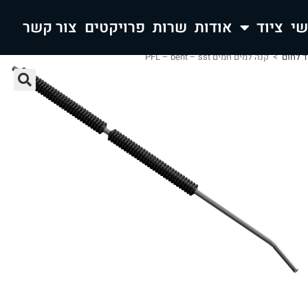
ציוד
אודות
שרות
פרויקטים
צור קשר
ד לחום
>
קנה למים חמים PFL – bent – sst