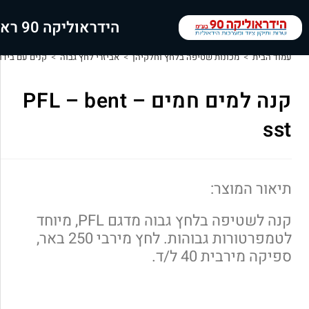
הידראוליקה 90 ראשי
עמוד הבית
>
מכונות שטיפה בלחץ וחלקיהן
>
אביזרי לחץ גבוה
>
קנים עם בידו
קנה למים חמים PFL – bent –
sst
תיאור המוצר:
קנה לשטיפה בלחץ גבוה מדגם PFL, מיוחד
לטמפרטורות גבוהות. לחץ מירבי 250 באר,
ספיקה מירבית 40 ל/ד.