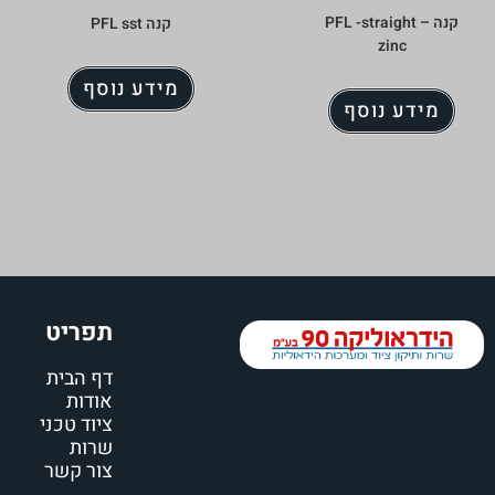
קנה PFL -straight –
קנה PFL sst
zinc
מידע נוסף
מידע נוסף
תפריט
דף הבית
אודות
ציוד טכני
שרות
צור קשר