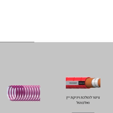
צינור להולכת ויניקת יין
ואלכוהול