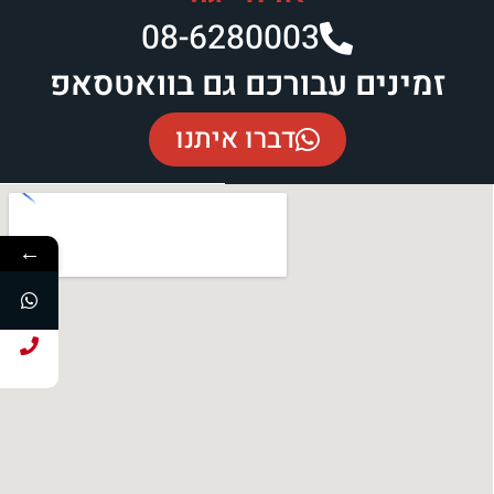
08-6280003​
זמינים עבורכם גם בוואטסאפ
דברו איתנו
←
חייג עכשיו!