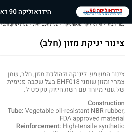
הידראוליקה 90 ראשי
עמוד הבית
>
הידראוליקה ופנאומטיקה
>
צנרת תעשייתית
>
צנרת למזון, חלב יי
צינור יניקת מזון (חלב)
צינור המשמש ליניקה ולהולכת מזון, חלב, שמן
צמחי ומזון שומני EHF018 בעל שכבה פנימית
של גומי מיוחד עם רשת חיזוק טקסטיל.
Construction
Tube:
Vegetable oil-resistant NBR rubber,
FDA approved material
Reinforcement:
High-tensile synthetic