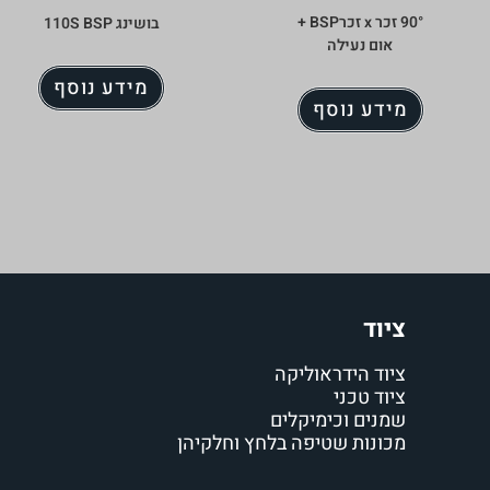
90° זכר x זכרBSP +
בושינג 110S BSP
אום נעילה
מידע נוסף
מידע נוסף
ציוד
ציוד הידראוליקה
ציוד טכני
שמנים וכימיקלים
מכונות שטיפה בלחץ וחלקיהן