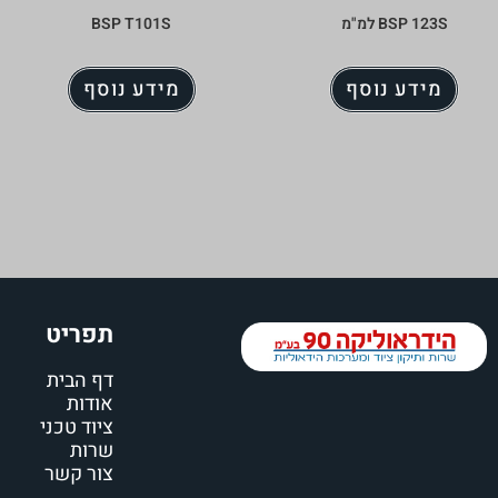
BSP 123S למ"מ
BSP T101S
מידע נוסף
מידע נוסף
תפריט
דף הבית
אודות
ציוד טכני
שרות
צור קשר