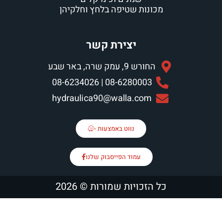
ת שטיפה בלחץ וחלקיהן
יצירת קשר
עמק שרה, באר שבע
08-6280003 | 08-6234
hydraulica90@walla.c
נווט באמצעות -
עמוד הפייסבוק שלנו
ויות שמורות © 2026