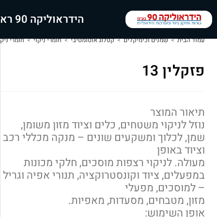
הידראוליקה 90 ראשי
עמוד הבית
>
שמנים וכימיקלים
>
קטלוג אוטומטיבי
>
חומרי ניקוי
>
חומרי ניק
פזקלין 13
תיאור המוצר
נוזל לניקוי משטחים, כלים וציוד מזון משומן,
שמן, לכלוך ומשקעים שונים – מנקה מכללי רכב
וציוד באופן
מעולה. לניקוי רצפות מוסכים, חלקי מכונות
במפעלים, ציוד וקונסטרוקציה, תנורי אפיה וגריל
– למוסכים, מפעלי
מזון, מטבחים, מסעדות, מאפיות.
אופן השימוש: