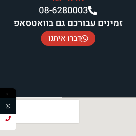
08-6280003​
זמינים עבורכם גם בוואטסאפ
דברו איתנו
←
חייג עכשיו!