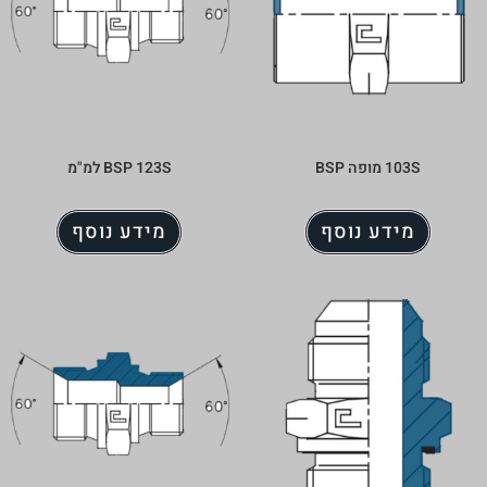
ה BSP
BSP 123S למ"מ
דע נוסף
מידע נוסף