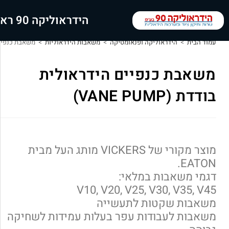
הידראוליקה 90 ראשי
עמוד הבית
>
הידראוליקה ופנאומטיקה
>
משאבות הידראוליות
>
משאבת כנפיים היד
משאבת כנפיים הידראולית
בודדת (VANE PUMP)
מוצר מקורי של VICKERS מותג העל מבית
EATON.
דגמי משאבות במלאי:
V10, V20, V25, V30, V35, V45
משאבות שקטות לתעשייה
משאבות לעבודות עפר בעלות עמידות לשחיקה