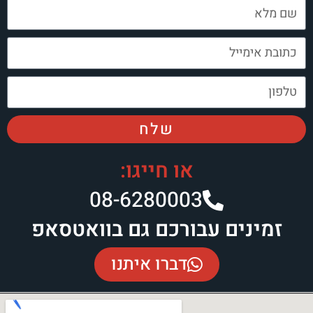
שלח
או חייגו:
08-6280003​
זמינים עבורכם גם בוואטסאפ
דברו איתנו