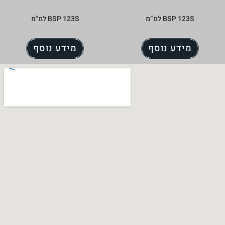
BSP  למ”מ
BSP 123S למ"מ
דע נוסף
מידע נוסף