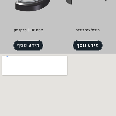
נה
אטם EIUP פרקו פק
ף
מידע נוסף