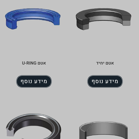
אטם U-RING
ף
מידע נוסף