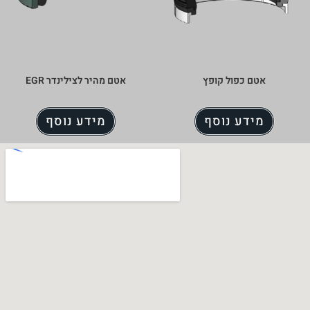
פץ
אטם מהיר לצילינדר EGR
ף
מידע נוסף