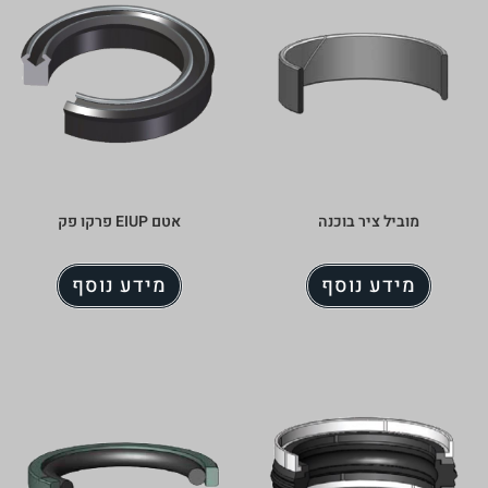
כנה
אטם EIUP פרקו פק
ף
מידע נוסף