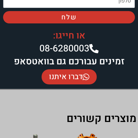
שלח
או חייגו:
08-6280003
ורכם גם בוואטסאפ
דברו איתנו
ורים