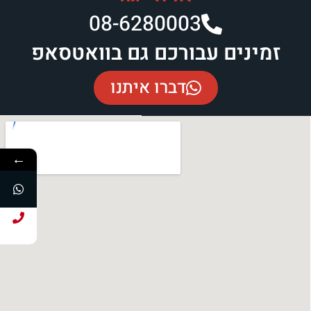
08-6280003​
זמינים עבורכם גם בוואטסאפ
דברו איתנו
←
חייג עכשיו!