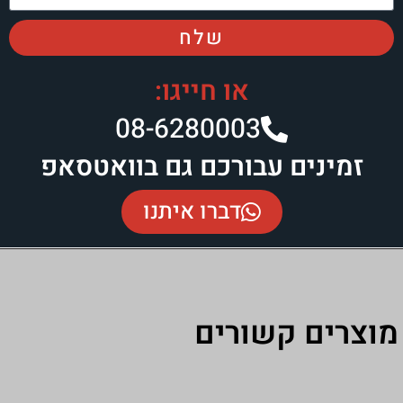
שלח
או חייגו:
08-6280003
ורכם גם בוואטסאפ
דברו איתנו
רים