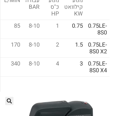
מנוע
מנוע
עבודה
L/MIN
קולט
קילוואט
כ"ס
BAR
אוויר
KW
HP
בליטר
50/150
85
8-10
1
0.75
0
150
170
8-10
2
1.5
0
150/270
340
8-10
4
3
0