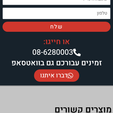
שלח
או חייגו:
08-6280003​
ים עבורכם גם בוואטסאפ
דברו איתנו
 קשורים