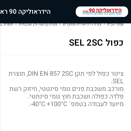
הידראוליקה 90 ראשי
עמוד הבית
>
צנרת הידראולית ומחברים
>
צנרת קלועה ורב שכבתית
>
תוצרת SEL
כפול SEL 2SC
צינור כפול לפי תקן DIN EN 857 2SC, תוצרת
SEL.
מורכב משכבת פנים גומי סינטטי, חיזוק רשת
פלדה כפולה ושכבת חוץ גומי סינתטי.
מיועד לעבודה בטמפ´ 40°C +100°C-.