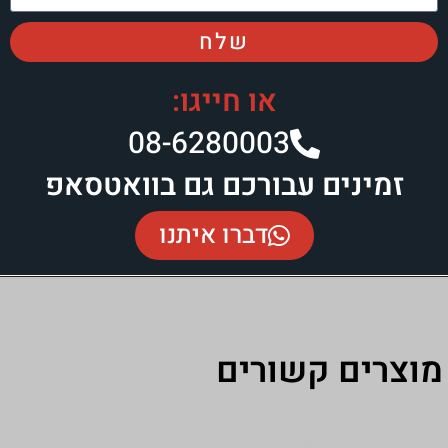
שלח
או חייגו:
08-6280003
בורכם גם בוואטסאפ
דברו איתנו
ורים