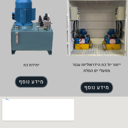
וליות עבור
יחידת כח
מלח
מידע נוסף
סף