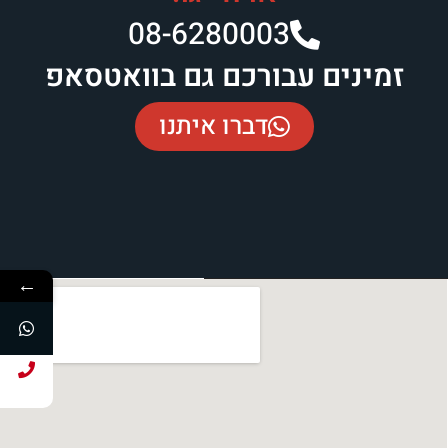
08-6280003​
זמינים עבורכם גם בוואטסאפ
דברו איתנו
←
חייג עכשיו!