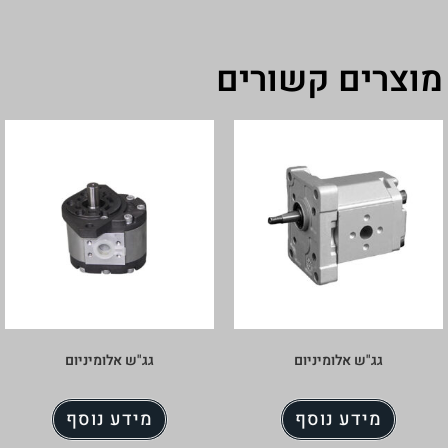
שורים
ם
גג"ש אלומיניום
ף
מידע נוסף