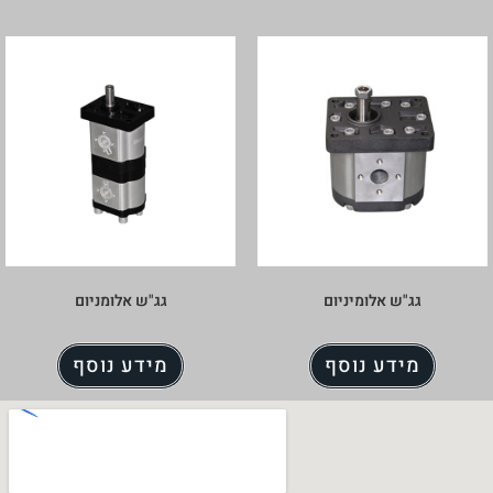
ם
גג"ש אלומניום
ף
מידע נוסף