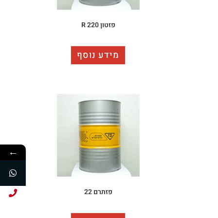
פזטון R 220
מידע נוסף
←
פזתרם 22
חייג עכשיו!