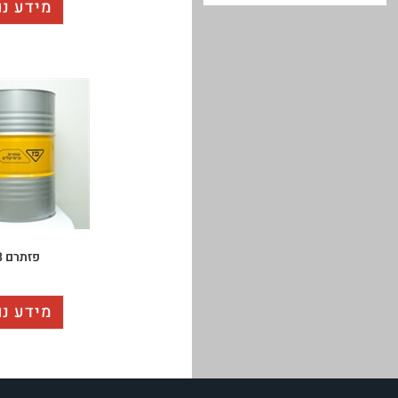
מידע נו
פזתרם 68
מידע נו