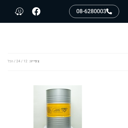
08-6280003
צפייה:
12
24
הכל