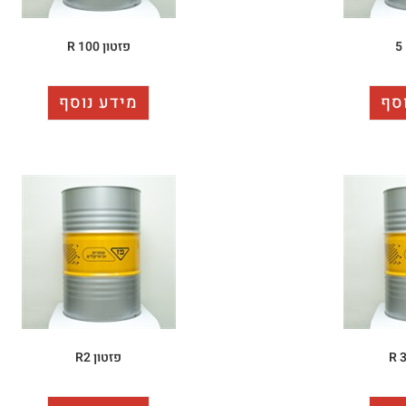
פזטון R 100
סף
מידע נוסף
פזטון R2