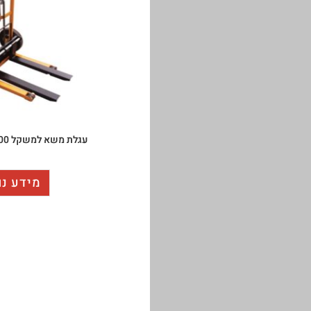
עגלת משא למשקל 200 ק"ג עם זרועות
מידע נו