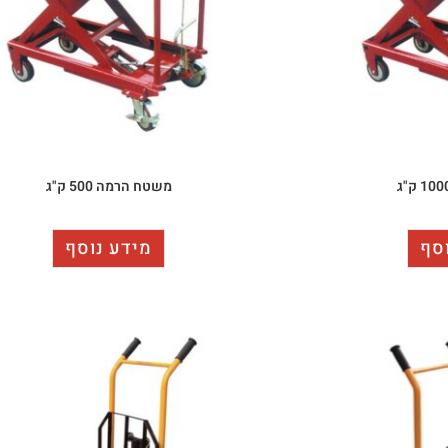
משטח הרמה 500 ק"ג
סף
מידע נוסף