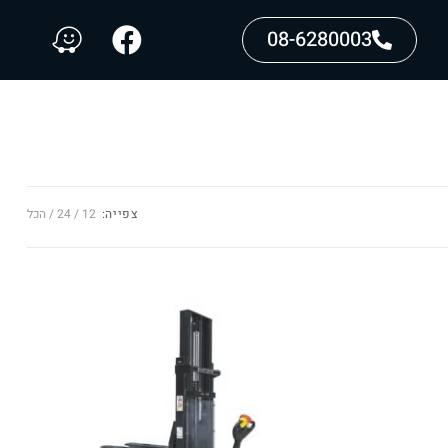
08-6280003
צפייה:
12
24
הכל