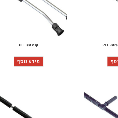
קנה PFL sst
סף
מידע נוסף