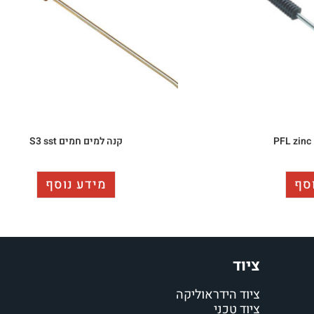
קנה למים חמים S3 sst
סף
מידע נוסף
ציוד
ציוד הידראוליקה
ציוד טכני