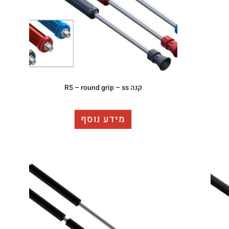
קנה R5 – round grip – ss
מידע נוסף