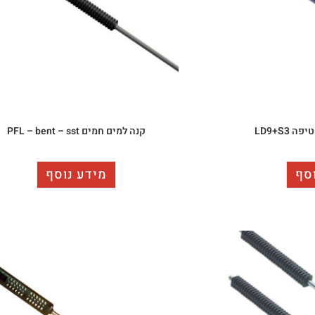
LD9+S3
קנה למים חמים PFL – bent – sst
סף
מידע נוסף